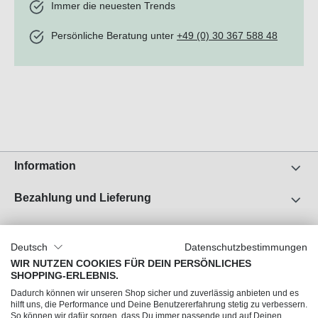
Immer die neuesten Trends
Persönliche Beratung unter
+49 (0) 30 367 588 48
Information
Bezahlung und Lieferung
Unser Unternehmen
Deutsch
Datenschutzbestimmungen
Über uns
WIR NUTZEN COOKIES FÜR DEIN PERSÖNLICHES
SHOPPING-ERLEBNIS.
Jobs
Dadurch können wir unseren Shop sicher und zuverlässig anbieten und es
Impressum
hilft uns, die Performance und Deine Benutzererfahrung stetig zu verbessern.
So können wir dafür sorgen, dass Du immer passende und auf Deinen
AGB