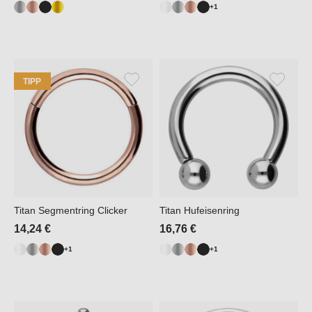
+1
TIPP
Titan Segmentring Clicker
Titan Hufeisenring
14,24 €
16,76 €
+1
+1