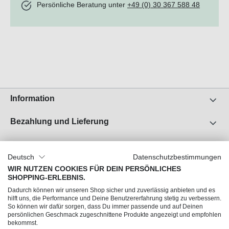
Persönliche Beratung unter
+49 (0) 30 367 588 48
Information
Bezahlung und Lieferung
Unser Unternehmen
Deutsch
Datenschutzbestimmungen
Über uns
WIR NUTZEN COOKIES FÜR DEIN PERSÖNLICHES
SHOPPING-ERLEBNIS.
Jobs
Dadurch können wir unseren Shop sicher und zuverlässig anbieten und es
Impressum
hilft uns, die Performance und Deine Benutzererfahrung stetig zu verbessern.
So können wir dafür sorgen, dass Du immer passende und auf Deinen
AGB
persönlichen Geschmack zugeschnittene Produkte angezeigt und empfohlen
Datenschutz
bekommst.