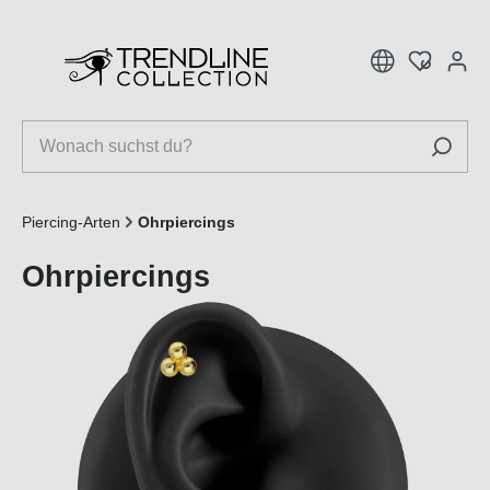
inhalt springen
Piercing-Arten
Ohrpiercings
Ohrpiercings