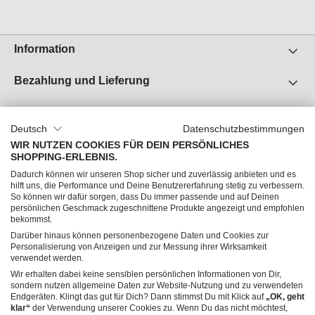
Information
Bezahlung und Lieferung
Unser Unternehmen
Deutsch
Datenschutzbestimmungen
Über uns
WIR NUTZEN COOKIES FÜR DEIN PERSÖNLICHES
SHOPPING-ERLEBNIS.
Jobs
Dadurch können wir unseren Shop sicher und zuverlässig anbieten und es
Impressum
hilft uns, die Performance und Deine Benutzererfahrung stetig zu verbessern.
So können wir dafür sorgen, dass Du immer passende und auf Deinen
AGB
persönlichen Geschmack zugeschnittene Produkte angezeigt und empfohlen
Datenschutz
bekommst.
Darüber hinaus können personenbezogene Daten und Cookies zur
Personalisierung von Anzeigen und zur Messung ihrer Wirksamkeit
Du hast Fragen?
verwendet werden.
Wir erhalten dabei keine sensiblen persönlichen Informationen von Dir,
sondern nutzen allgemeine Daten zur Website-Nutzung und zu verwendeten
Endgeräten. Klingt das gut für Dich? Dann stimmst Du mit Klick auf
„OK, geht
klar“
der Verwendung unserer Cookies zu. Wenn Du das nicht möchtest,