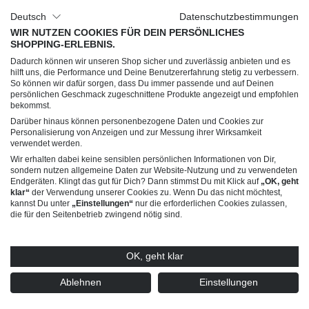
Unser Unternehmen
Deutsch
Datenschutzbestimmungen
Über uns
WIR NUTZEN COOKIES FÜR DEIN PERSÖNLICHES
SHOPPING-ERLEBNIS.
Jobs
Dadurch können wir unseren Shop sicher und zuverlässig anbieten und es
Impressum
hilft uns, die Performance und Deine Benutzererfahrung stetig zu verbessern.
So können wir dafür sorgen, dass Du immer passende und auf Deinen
AGB
persönlichen Geschmack zugeschnittene Produkte angezeigt und empfohlen
Datenschutz
bekommst.
Darüber hinaus können personenbezogene Daten und Cookies zur
Personalisierung von Anzeigen und zur Messung ihrer Wirksamkeit
Du hast Fragen?
verwendet werden.
Wir erhalten dabei keine sensiblen persönlichen Informationen von Dir,
sondern nutzen allgemeine Daten zur Website-Nutzung und zu verwendeten
Endgeräten. Klingt das gut für Dich? Dann stimmst Du mit Klick auf
„OK, geht
klar“
der Verwendung unserer Cookies zu. Wenn Du das nicht möchtest,
kannst Du unter
„Einstellungen“
nur die erforderlichen Cookies zulassen,
die für den Seitenbetrieb zwingend nötig sind.
© 2026 Trendline Collection GmbH – Verkauf nur an gewerbliche Kunden (B2B)
OK, geht klar
* Alle Preise exkl. gesetzl. Mehrwertsteuer zzgl.
Versandkosten
und ggf.
Nachnahmegebühren, wenn nicht anders angegeben. Angebote dieses Shops
richten sich ausschließlich an Unternehmer (§14 BGB), nicht an Verbraucher (§13
Ablehnen
Einstellungen
BGB).