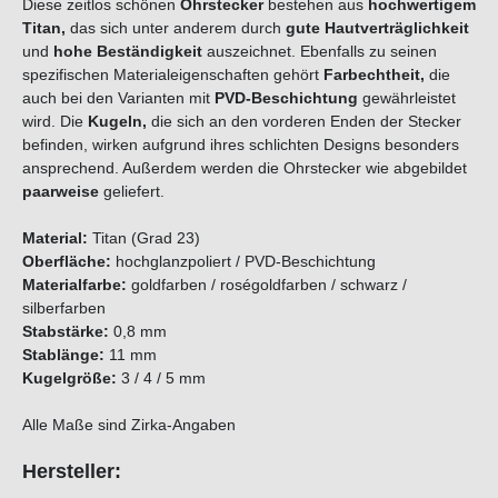
Diese zeitlos schönen
Ohrstecker
bestehen aus
hochwertigem
Titan,
das sich unter anderem durch
gute Hautverträglichkeit
und
hohe Beständigkeit
auszeichnet. Ebenfalls zu seinen
spezifischen Materialeigenschaften gehört
Farbechtheit,
die
auch bei den Varianten mit
PVD-Beschichtung
gewährleistet
wird. Die
Kugeln,
die sich an den vorderen Enden der Stecker
befinden, wirken aufgrund ihres schlichten Designs besonders
ansprechend. Außerdem werden die Ohrstecker wie abgebildet
paarweise
geliefert.
Material:
Titan (Grad 23)
Oberfläche:
hochglanzpoliert / PVD-Beschichtung
Materialfarbe:
goldfarben / roségoldfarben / schwarz /
silberfarben
Stabstärke:
0,8 mm
Stablänge:
11 mm
Kugelgröße:
3 / 4 / 5 mm
Alle Maße sind Zirka-Angaben
Hersteller: