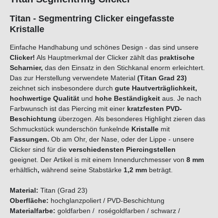
Titan - Segmentring Clicker eingefasste
Kristalle
Einfache Handhabung und schönes Design - das sind unsere
Clicker!
Als Hauptmerkmal der Clicker zählt das
praktische
Scharnier,
das den Einsatz in den Stichkanal enorm erleichtert.
Das zur Herstellung verwendete Material
(Titan Grad 23)
zeichnet sich insbesondere durch
gute Hautverträglichkeit,
hochwertige Qualität
und
hohe Beständigkeit
aus. Je nach
Farbwunsch ist das Piercing mit einer
kratzfesten PVD-
Beschichtung
überzogen. Als besonderes Highlight zieren das
Schmuckstück wunderschön funkelnde
Kristalle
mit
Fassungen.
Ob am Ohr, der Nase, oder der Lippe - unsere
Clicker sind für die
verschiedensten Piercingstellen
geeignet. Der Artikel is mit einem Innendurchmesser von
8
m
m
erhältlich
,
während seine Stabstärke
1,2 mm
beträgt.
Material:
Titan (Grad 23)
Oberfläche:
hochglanzpoliert / PVD-Beschichtung
Materialfarbe:
goldfarben / roségoldfarben / schwarz /