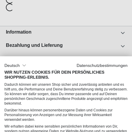
Information
Bezahlung und Lieferung
Unser Unternehmen
Deutsch
Datenschutzbestimmungen
Über uns
WIR NUTZEN COOKIES FÜR DEIN PERSÖNLICHES
SHOPPING-ERLEBNIS.
Jobs
Dadurch können wir unseren Shop sicher und zuverlässig anbieten und es
Impressum
hilft uns, die Performance und Deine Benutzererfahrung stetig zu verbessern.
So können wir dafür sorgen, dass Du immer passende und auf Deinen
AGB
persönlichen Geschmack zugeschnittene Produkte angezeigt und empfohlen
Datenschutz
bekommst.
Darüber hinaus können personenbezogene Daten und Cookies zur
Personalisierung von Anzeigen und zur Messung ihrer Wirksamkeit
Du hast Fragen?
verwendet werden.
Wir erhalten dabei keine sensiblen persönlichen Informationen von Dir,
sondern nutzen allgemeine Daten zur Website-Nutzung und zu verwendeten