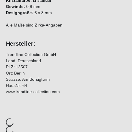
Kristallfarbe:
kristallklar
Gewinde:
0,9 mm
Designgröße:
6 x 8 mm
Alle Maße sind Zirka-Angaben
Hersteller:
Trendline Collection GmbH
Land: Deutschland
PLZ: 13507
Ort: Berlin
Strasse: Am Borsigturm
HausNr: 64
www.trendline-collection.com