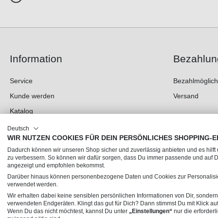
Information
Bezahlun
Service
Bezahlmöglich
Kunde werden
Versand
Katalog
Messen
Deutsch
WIR NUTZEN COOKIES FÜR DEIN PERSÖNLICHES SHOPPING-E
Newsletter
Dadurch können wir unseren Shop sicher und zuverlässig anbieten und es hilft
Privatkunden-Shop
zu verbessern. So können wir dafür sorgen, dass Du immer passende und auf
angezeigt und empfohlen bekommst.
Darüber hinaus können personenbezogene Daten und Cookies zur Personalisie
verwendet werden.
Wir erhalten dabei keine sensiblen persönlichen Informationen von Dir, sonde
verwendeten Endgeräten. Klingt das gut für Dich? Dann stimmst Du mit Klick au
© 2026 Trendline Collection GmbH – Verkauf nur an gewerbliche Kunden (B2B)
Wenn Du das nicht möchtest, kannst Du unter
„Einstellungen“
nur die erforderl
* Alle Preise exkl. gesetzl. Mehrwertsteuer zzgl.
Versandkosten
und ggf. Nachnahmegebühre