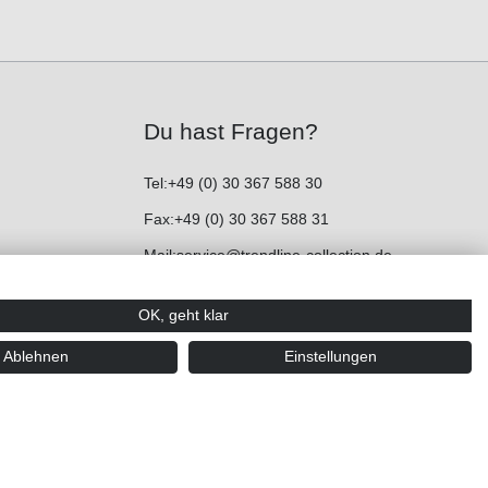
Du hast Fragen?
Tel:
+49 (0) 30 367 588 30
Fax:
+49 (0) 30 367 588 31
Mail:
service@trendline-collection.de
OK, geht klar
Ablehnen
Einstellungen
nehmer (§14 BGB), nicht an Verbraucher (§13 BGB).