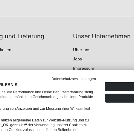
g und Lieferung
Unser Unternehmen
keiten
Über uns
Jobs
Impressum
AGB
Datenschutzbestimmungen
RLEBNIS.
Datenschutz
 uns, die Performance und Deine Benutzererfahrung stetig
 Deinen persönlichen Geschmack zugeschnittene Produkte
rung von Anzeigen und zur Messung ihrer Wirksamkeit
rn nutzen allgemeine Daten zur Website-Nutzung und zu
f
„OK, geht klar“
der Verwendung unserer Cookies zu.
ichen Cookies zulassen, die für den Seitenbetrieb
n, wenn nicht anders angegeben. Angebote dieses Shops richten sich ausschließlich an Unter