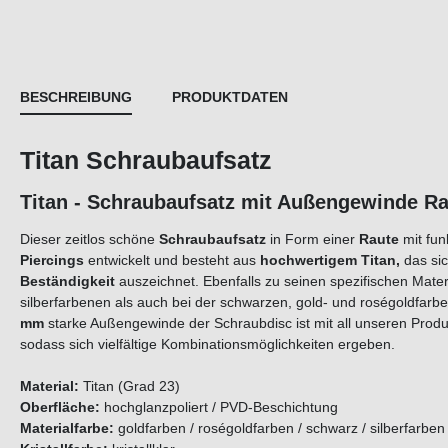
BESCHREIBUNG
PRODUKTDATEN
Titan Schraubaufsatz
Titan - Schraubaufsatz mit Außengewinde 
Dieser zeitlos schöne
Schraubaufsatz
in Form einer
Raute
mit fu
Piercings
entwickelt und besteht aus
hochwertigem
Titan
,
das si
Beständigkeit
auszeichnet. Ebenfalls zu seinen spezifischen Mate
silberfarbenen als auch bei der schwarzen, gold- und roségoldfarbe
mm
starke Außengewinde der Schraubdisc ist mit all unseren Produ
sodass sich vielfältige Kombinationsmöglichkeiten ergeben.
Material:
Titan (Grad 23)
Oberfläche:
hochglanzpoliert / PVD-Beschichtung
Materialfarbe:
goldfarben / roségoldfarben / schwarz / silberfarben