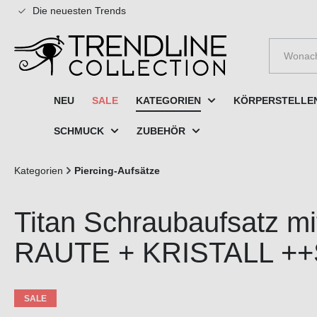
Die neuesten Trends
e springen
Zur Hauptnavigation springen
NEU
SALE
KATEGORIEN
KÖRPERSTELLE
SCHMUCK
ZUBEHÖR
Kategorien
Piercing-Aufsätze
Titan Schraubaufsatz m
RAUTE + KRISTALL +
SALE