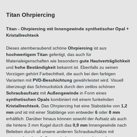
Titan Ohrpiercing
Titan - Ohrpiercing mit Innengewinde synthetischer Opal +
Kristallrechteck
Dieses atemberaubend schöne
Ohrpiercing
ist aus
hochwertigem Titan
gefertigt, das auch für
Materialeigenschaften wie besonders
gute Hautverträglichkeit
und
hohe Beständigkeit
bekannt ist. Ebenfalls zu seinen
Vorzügen gehört Farbechtheit, die auch bei den farbigen
Varianten mit
PVD-Beschichtung
gewährleistet wird. Visuell
überzeugt das Schmuckstück durch den zeitlos schönen
Schraubaufsatz
mit
Außengewinde
in Form eines
synthetischen Opals
kombiniert mit einem funkelnden
Kristallrechteck.
Das Ohrpiercing hat eine Stabstärke von
1,2
mm
und ist mit einer Stablänge von entweder
6
oder
8 mm
erhältlich. Darüber hinaus können sowohl der Aufsatz als auch
die hintere 3 mm Kugel durch das
0,9 mm
Innengewinde nach
Belieben durch all unsere anderen Schraubaufsätze mit