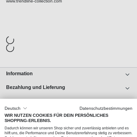
www.trendline-collection.com
Information
Bezahlung und Lieferung
Unser Unternehmen
Deutsch
Datenschutzbestimmungen
Über uns
WIR NUTZEN COOKIES FÜR DEIN PERSÖNLICHES
SHOPPING-ERLEBNIS.
Jobs
Dadurch können wir unseren Shop sicher und zuverlässig anbieten und es
Impressum
hilft uns, die Performance und Deine Benutzererfahrung stetig zu verbessern.