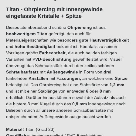
Titan - Ohrpiercing mit Innengewinde
eingefasste Kristalle + Spitze
Dieses atemberaubend schöne
Ohrpiercing
ist aus
hochwertigem Titan
gefertigt, das auch für
Materialeigenschaften wie besonders
gute Hautverträglichkeit
und
hohe Beständigkeit
bekannt ist. Ebenfalls zu seinen
Vorzügen gehört
Farbechtheit,
die auch bei den farbigen
Varianten mit
PVD-Beschichtung
gewährleistet wird. Visuell
überzeugt das Schmuckstück durch den zeitlos schönen
Schraubaufsatz
mit
Außengewinde
in Form von
drei
funkelnden
Kristallen
mit
Fassungen,
an welchen eine
Spitze
befestigt ist.
Das Ohrpiercing hat eine Stabstärke von
1,2
mm
und ist mit einer Stablänge von entweder
6
oder
8 mm
erhältlich. Darüber hinaus können sowohl der Aufsatz als auch
die hintere 3 mm Kugel durch das
0,9 mm
Innengewinde nach
Belieben durch all unsere anderen Schraubaufsätze mit
entsprechendem Außengewinde ausgetauscht werden.
Material:
Titan (Grad 23)
Oberfläche:
hochglanzpoliert / PVD-Beschichtung