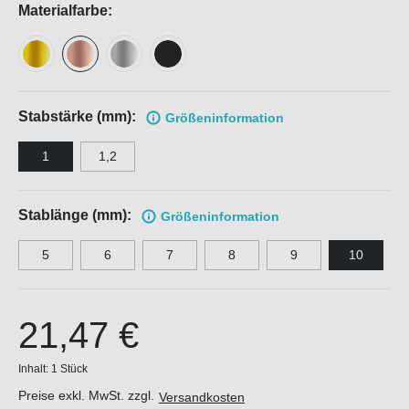
Materialfarbe:
Stabstärke (mm):
Größen
information
1
1,2
Stablänge (mm):
Größen
information
5
6
7
8
9
10
21,47 €
Inhalt:
1 Stück
Preise exkl. MwSt. zzgl.
Versandkosten