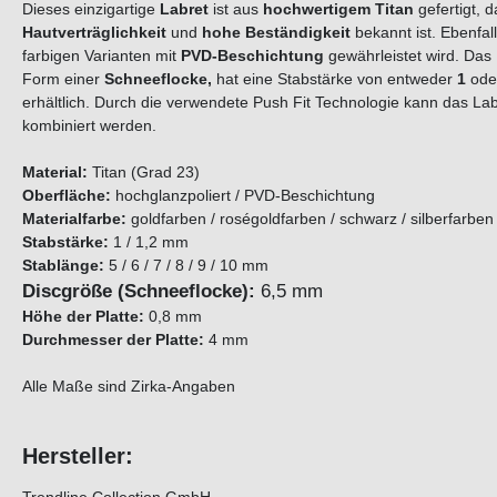
Dieses einzigartige
Labret
ist aus
hochwertigem Titan
gefertigt, 
Hautverträglichkeit
und
hohe Beständigkeit
bekannt ist. Ebenfa
farbigen Varianten mit
PVD-Beschichtung
gewährleistet wird. Das 
Form einer
Schneeflocke
,
hat eine Stabstärke von entweder
1
od
erhältlich. Durch die verwendete Push Fit Technologie kann das Lab
kombiniert werden.
Material:
Titan (Grad 23)
Oberfläche:
hochglanzpoliert / PVD-Beschichtung
Materialfarbe:
goldfarben / roségoldfarben / schwarz / silberfarben
Stabstärke:
1 / 1,2 mm
Stablänge:
5 / 6 / 7 / 8 / 9 / 10 mm
Discgröße (Schneeflocke):
6,5 mm
Höhe der Platte:
0,8 mm
Durchmesser der Platte:
4 mm
Alle Maße sind Zirka-Angaben
Hersteller: