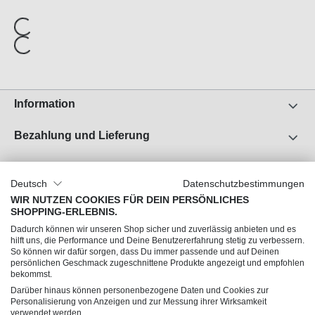
Information
Bezahlung und Lieferung
Unser Unternehmen
Deutsch
Datenschutzbestimmungen
Über uns
WIR NUTZEN COOKIES FÜR DEIN PERSÖNLICHES
SHOPPING-ERLEBNIS.
Jobs
Dadurch können wir unseren Shop sicher und zuverlässig anbieten und es
Impressum
hilft uns, die Performance und Deine Benutzererfahrung stetig zu verbessern.
So können wir dafür sorgen, dass Du immer passende und auf Deinen
AGB
persönlichen Geschmack zugeschnittene Produkte angezeigt und empfohlen
Datenschutz
bekommst.
Darüber hinaus können personenbezogene Daten und Cookies zur
Personalisierung von Anzeigen und zur Messung ihrer Wirksamkeit
Du hast Fragen?
verwendet werden.