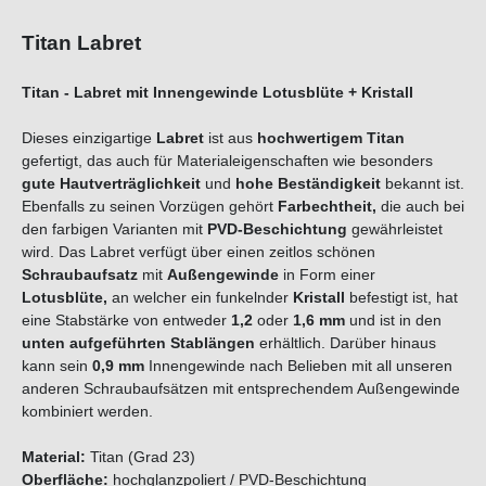
Titan Labret
Titan - Labret mit Innengewinde Lotusblüte + Kristall
Dieses einzigartige
Labret
ist aus
hochwertigem Titan
gefertigt, das auch für Materialeigenschaften wie besonders
gute Hautverträglichkeit
und
hohe Beständigkeit
bekannt ist.
Ebenfalls zu seinen Vorzügen gehört
Farbechtheit,
die auch bei
den farbigen Varianten mit
PVD-Beschichtung
gewährleistet
wird. Das Labret verfügt über einen zeitlos schönen
Schraubaufsatz
mit
Außengewinde
in Form einer
Lotusblüte,
an welcher ein funkelnder
Kristall
befestigt ist, hat
eine Stabstärke von entweder
1,2
oder
1,6 mm
und ist in den
unten aufgeführten Stablängen
erhältlich. Darüber hinaus
kann sein
0,9 mm
Innengewinde nach Belieben mit all unseren
anderen Schraubaufsätzen mit entsprechendem Außengewinde
kombiniert werden.
Material:
Titan (Grad 23)
Oberfläche:
hochglanzpoliert / PVD-Beschichtung