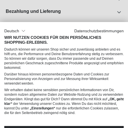
Bezahlung und Lieferung
Unser Unternehmen
Deutsch
Datenschutzbestimmungen
Über uns
WIR NUTZEN COOKIES FÜR DEIN PERSÖNLICHES
SHOPPING-ERLEBNIS.
Jobs
Dadurch können wir unseren Shop sicher und zuverlässig anbieten und es
Impressum
hilft uns, die Performance und Deine Benutzererfahrung stetig zu verbessern.
So können wir dafür sorgen, dass Du immer passende und auf Deinen
AGB
persönlichen Geschmack zugeschnittene Produkte angezeigt und empfohlen
Datenschutz
bekommst.
Darüber hinaus können personenbezogene Daten und Cookies zur
Personalisierung von Anzeigen und zur Messung ihrer Wirksamkeit
Du hast Fragen?
verwendet werden.
Wir erhalten dabei keine sensiblen persönlichen Informationen von Dir,
sondern nutzen allgemeine Daten zur Website-Nutzung und zu verwendeten
Endgeräten. Klingt das gut für Dich? Dann stimmst Du mit Klick auf
„OK, geht
klar“
der Verwendung unserer Cookies zu. Wenn Du das nicht möchtest,
kannst Du unter
„Einstellungen“
nur die erforderlichen Cookies zulassen,
die für den Seitenbetrieb zwingend nötig sind.
© 2026 Trendline Collection GmbH – Verkauf nur an gewerbliche Kunden (B2B)