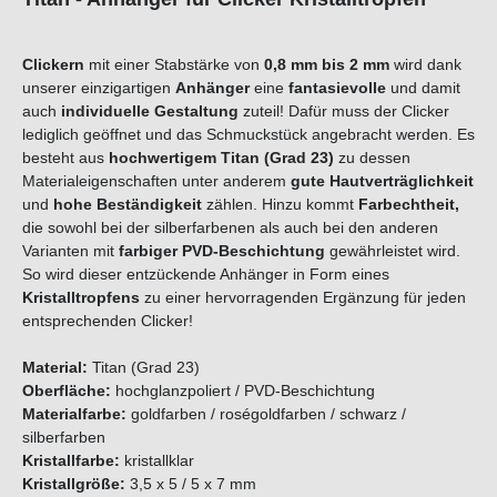
Clickern
mit einer Stabstärke von
0,8
mm
bis 2 mm
wird dank
unserer einzigartigen
Anhänger
eine
fantasievolle
und damit
auch
individuelle Gestaltung
zuteil! Dafür muss der Clicker
lediglich geöffnet und das Schmuckstück angebracht werden. Es
besteht aus
hochwertigem Titan (Grad 23)
zu dessen
Materialeigenschaften unter anderem
gute Hautverträglichkeit
und
hohe Beständigkeit
zählen. Hinzu kommt
Farbechtheit,
die sowohl bei der silberfarbenen als auch bei den anderen
Varianten mit
farbiger PVD-Beschichtung
gewährleistet wird.
So wird dieser entzückende Anhänger in Form eines
Kristalltropfens
zu einer hervorragenden Ergänzung für jeden
entsprechenden Clicker!
Material:
Titan (Grad 23)
Oberfläche:
hochglanzpoliert / PVD-Beschichtung
Materialfarbe:
goldfarben / roségoldfarben / schwarz /
silberfarben
Kristallfarbe:
kristallklar
Kristallgröße:
3,5 x 5 / 5 x 7 mm