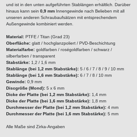
und ist in den unten aufgeführten Stablängen erhältlich. Darüber
hinaus kann sein
0,9 mm
Innengewinde nach Belieben mit all
unseren anderen Schraubaufsätzen mit entsprechendem
Außengewinde kombiniert werden.
Material:
PTFE / Titan (Grad 23)
Oberfläche:
glatt / hochglanzpoliert / PVD-Beschichtung
Materialfarbe:
goldfarben / roségoldfarben / schwarz /
silberfarben / transparent
Stabstärke:
1,2 / 1,6 mm
Stablänge (bei 1,2 mm Stabstärke):
5 / 6 / 7 / 8 / 9 / 10 mm
Stablänge (bei 1,6 mm Stabstärke):
6 / 7 / 8 / 10 mm
Gewinde:
0,9 mm
Discgröße (Mond):
5 x 6 mm
Dicke der Platte (bei 1,2 mm Stabstärke):
1,4 mm
Dicke der Platte (bei 1,6 mm Stabstärke):
1,8 mm
Durchmesser der Platte (bei 1,2 mm Stabstärke):
4 mm
Durchmesser der Platte (bei 1,6 mm Stabstärke):
5 mm
Alle Maße sind Zirka-Angaben