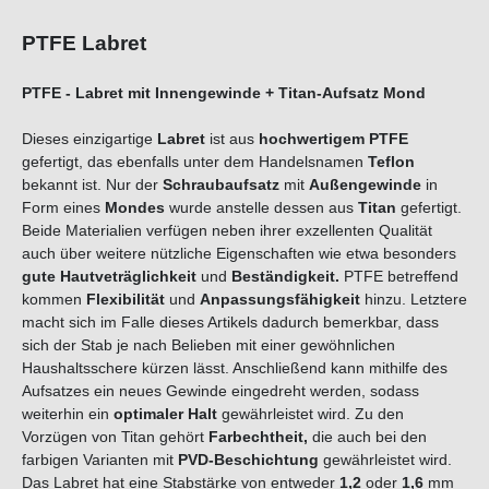
PTFE Labret
PTFE - Labret mit Innengewinde + Titan-Aufsatz Mond
Dieses einzigartige
Labret
ist aus
hochwertigem PTFE
gefertigt, das ebenfalls unter dem Handelsnamen
Teflon
bekannt ist. Nur der
Schraubaufsatz
mit
Außengewinde
in
Form eines
Mondes
wurde anstelle dessen aus
Titan
gefertigt.
Beide Materialien verfügen neben ihrer exzellenten Qualität
auch über weitere nützliche Eigenschaften wie etwa besonders
gute Hautveträglichkeit
und
Beständigkeit.
PTFE betreffend
kommen
Flexibilität
und
Anpassungsfähigkeit
hinzu. Letztere
macht sich im Falle dieses Artikels dadurch bemerkbar, dass
sich der Stab je nach Belieben mit einer gewöhnlichen
Haushaltsschere kürzen lässt. Anschließend kann mithilfe des
Aufsatzes ein neues Gewinde eingedreht werden, sodass
weiterhin ein
optimaler Halt
gewährleistet wird. Zu den
Vorzügen von Titan gehört
Farbechtheit,
die auch bei den
farbigen Varianten mit
PVD-Beschichtung
gewährleistet wird.
Das Labret hat eine Stabstärke von entweder
1,2
oder
1,6
mm