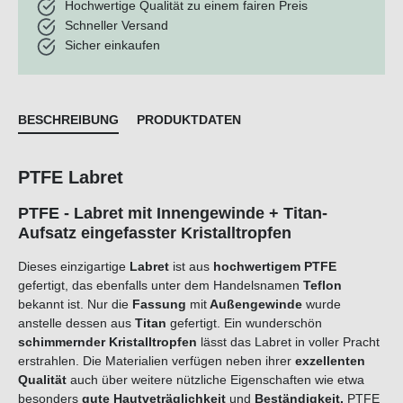
Hochwertige Qualität zu einem fairen Preis
Schneller Versand
Sicher einkaufen
BESCHREIBUNG
PRODUKTDATEN
PTFE Labret
PTFE - Labret mit Innengewinde + Titan-
Aufsatz eingefasster Kristalltropfen
Dieses einzigartige
Labret
ist aus
hochwertigem PTFE
gefertigt, das ebenfalls unter dem Handelsnamen
Teflon
bekannt ist. Nur die
Fassung
m
i
t
Au
ßengewinde
wurde
anstelle dessen aus
Titan
gefertigt. Ein wunderschön
schimmernder
Kristalltropfen
lässt das Labret in voller Pracht
erstrahlen. Die Materialien verfügen neben ihrer
exzellenten
Qualität
auch über weitere nützliche Eigenschaften wie etwa
besonders
gute
Hautveträglichkeit
und
B
eständigkeit
.
PTFE