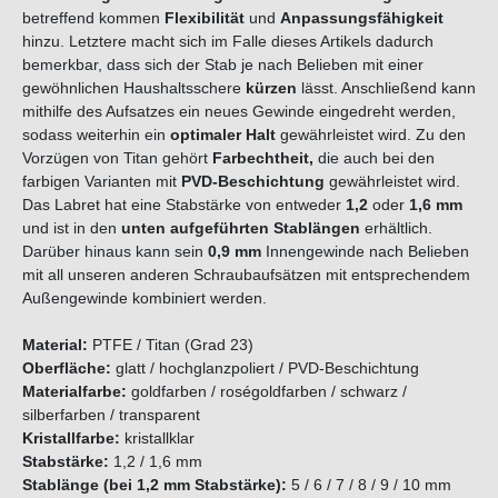
betreffend kommen
Flexibilität
und
Anpassungsfähigkeit
hinzu. Letztere macht sich im Falle dieses Artikels dadurch
bemerkbar, dass sich der Stab je nach Belieben mit einer
gewöhnlichen Haushaltsschere
kürzen
lässt. Anschließend kann
mithilfe des Aufsatzes ein neues Gewinde eingedreht werden,
sodass weiterhin ein
optimaler Halt
gewährleistet wird. Zu den
Vorzügen von Titan gehört
Farbechtheit,
die auch bei den
farbigen Varianten mit
PVD-Beschichtung
gewährleistet wird.
Das Labret hat eine Stabstärke von entweder
1,2
oder
1,6 mm
und ist in den
unten aufgeführten Stablängen
erhältlich.
Darüber hinaus kann sein
0,9 mm
Innengewinde nach Belieben
mit all unseren anderen Schraubaufsätzen mit entsprechendem
Außengewinde kombiniert werden.
Material:
PTFE / Titan (Grad 23)
Oberfläche:
glatt / hochglanzpoliert / PVD-Beschichtung
Materialfarbe:
goldfarben / roségoldfarben / schwarz /
silberfarben
/ transparent
Kristallfarbe:
kristallklar
Stabstärke:
1,2 / 1,6 mm
Stablänge (bei 1,2 mm Stabstärke):
5 / 6 / 7 / 8 / 9 / 10 mm