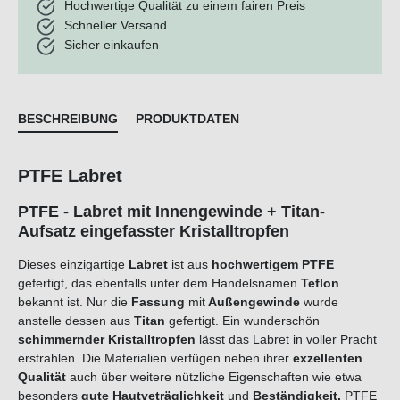
Hochwertige Qualität zu einem fairen Preis
Schneller Versand
Sicher einkaufen
BESCHREIBUNG
PRODUKTDATEN
PTFE Labret
PTFE - Labret mit Innengewinde + Titan-
Aufsatz eingefasster Kristalltropfen
Dieses einzigartige
Labret
ist aus
hochwertigem PTFE
gefertigt, das ebenfalls unter dem Handelsnamen
Teflon
bekannt ist. Nur die
Fassung
m
i
t
Au
ßengewinde
wurde
anstelle dessen aus
Titan
gefertigt. Ein wunderschön
schimmernder
Kristalltropfen
lässt das Labret in voller Pracht
erstrahlen. Die Materialien verfügen neben ihrer
exzellenten
Qualität
auch über weitere nützliche Eigenschaften wie etwa
besonders
gute
Hautveträglichkeit
und
B
eständigkeit
.
PTFE