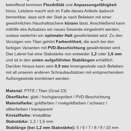
betreffend kommen
Flexibilität
und
Anpassungsfähigkeit
hinzu. Letztere macht sich im Falle dieses Artikels dadurch
bemerkbar, dass sich der Stab je nach Belieben mit einer
gewöhnlichen Haushaltsschere
kürzen
lässt. Anschließend kann
mithilfe des Aufsatzes ein neues Gewinde eingedreht werden,
sodass weiterhin ein
optimaler Halt
gewährleistet wird. Zu den
Vorzügen von Titan gehört
Farbechtheit,
die auch bei den
farbigen Varianten mit
PVD-Beschichtung
gewährleistet wird.
Das Labret hat eine Stabstärke von entweder
1,2
oder
1,6 mm
und ist in den
unten aufgeführten Stablängen
erhältlich.
Darüber hinaus kann sein
0,9 mm
Innengewinde nach Belieben
mit all unseren anderen Schraubaufsätzen mit entsprechendem
Außengewinde kombiniert werden.
Material:
PTFE / Titan (Grad 23)
Oberfläche:
glatt / hochglanzpoliert / PVD-Beschichtung
Materialfarbe:
goldfarben / roségoldfarben / schwarz /
silberfarben
/ transparent
Kristallfarbe:
kristallklar
Stabstärke:
1,2 / 1,6 mm
Stablänge (bei 1,2 mm Stabstärke):
5 / 6 / 7 / 8 / 9 / 10 mm