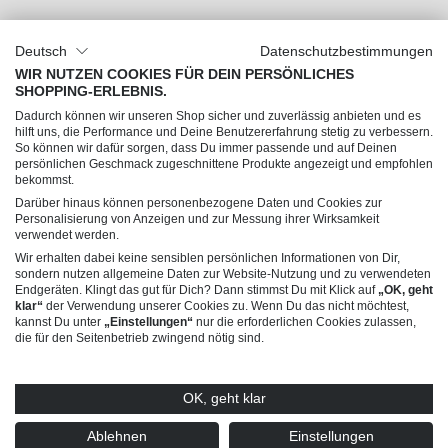
Unser Unternehmen
Deutsch
Datenschutzbestimmungen
Über uns
WIR NUTZEN COOKIES FÜR DEIN PERSÖNLICHES
SHOPPING-ERLEBNIS.
Jobs
Dadurch können wir unseren Shop sicher und zuverlässig anbieten und es
Impressum
hilft uns, die Performance und Deine Benutzererfahrung stetig zu verbessern.
So können wir dafür sorgen, dass Du immer passende und auf Deinen
AGB
persönlichen Geschmack zugeschnittene Produkte angezeigt und empfohlen
Datenschutz
bekommst.
Darüber hinaus können personenbezogene Daten und Cookies zur
Personalisierung von Anzeigen und zur Messung ihrer Wirksamkeit
Du hast Fragen?
verwendet werden.
Wir erhalten dabei keine sensiblen persönlichen Informationen von Dir,
sondern nutzen allgemeine Daten zur Website-Nutzung und zu verwendeten
Endgeräten. Klingt das gut für Dich? Dann stimmst Du mit Klick auf
„OK, geht
klar“
der Verwendung unserer Cookies zu. Wenn Du das nicht möchtest,
kannst Du unter
„Einstellungen“
nur die erforderlichen Cookies zulassen,
die für den Seitenbetrieb zwingend nötig sind.
© 2026 Trendline Collection GmbH – Verkauf nur an gewerbliche Kunden (B2B)
OK, geht klar
* Alle Preise exkl. gesetzl. Mehrwertsteuer zzgl.
Versandkosten
und ggf.
Nachnahmegebühren, wenn nicht anders angegeben. Angebote dieses Shops
richten sich ausschließlich an Unternehmer (§14 BGB), nicht an Verbraucher (§13
Ablehnen
Einstellungen
BGB).