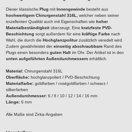
Dieser klassische
Plug
mit
Innengewinde
besteht aus
hochwertigem Chirurgenstahl 316L,
welcher neben seiner
exzellenten Qualität auch mit Eigenschaften wie
hoher
Materialbeständigkeit
überzeugt. Eine
kratzfeste PVD-
Beschichtung
sorgt außerdem für eine
kräftige Farbe
nach
Wahl, die durch die
Hochglanzpolitur
zusätzlich veredelt wird.
Zudem gewährleistet der
einseitig abschraubbare
Rand des
Plugs einen besonders
guten Halt
im Ohr. Der Artikel ist in den
unten aufgeführten Außendurchmessern
erhältlich.
M
aterial:
Chirurgenstahl 316L
Oberfläche:
hochglanzpoliert / PVD-Beschichtung
Materialfarbe:
goldfarben / roségoldfarben / schwarz /
silberfarben
Außendurchmesser:
6 / 8 / 10 / 12 / 14 / 16 mm
Länge:
6 mm
Alle Maße sind Zirka-Angaben