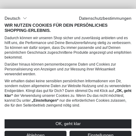
Unser Unternehmen
Deutsch
Datenschutzbestimmungen
Über uns
WIR NUTZEN COOKIES FÜR DEIN PERSÖNLICHES
SHOPPING-ERLEBNIS.
Jobs
Dadurch können wir unseren Shop sicher und zuverlässig anbieten und es
Impressum
hilft uns, die Performance und Deine Benutzererfahrung stetig zu verbessern.
So können wir dafür sorgen, dass Du immer passende und auf Deinen
AGB
persönlichen Geschmack zugeschnittene Produkte angezeigt und empfohlen
Datenschutz
bekommst.
Darüber hinaus können personenbezogene Daten und Cookies zur
Personalisierung von Anzeigen und zur Messung ihrer Wirksamkeit
Du hast Fragen?
verwendet werden.
Wir erhalten dabei keine sensiblen persönlichen Informationen von Dir,
sondern nutzen allgemeine Daten zur Website-Nutzung und zu verwendeten
Endgeräten. Klingt das gut für Dich? Dann stimmst Du mit Klick auf
„OK, geht
klar“
der Verwendung unserer Cookies zu. Wenn Du das nicht möchtest,
kannst Du unter
„Einstellungen“
nur die erforderlichen Cookies zulassen,
die für den Seitenbetrieb zwingend nötig sind.
© 2026 Trendline Collection GmbH – Verkauf nur an gewerbliche Kunden (B2B)
OK, geht klar
* Alle Preise exkl. gesetzl. Mehrwertsteuer zzgl.
Versandkosten
und ggf.
Nachnahmegebühren, wenn nicht anders angegeben. Angebote dieses Shops
richten sich ausschließlich an Unternehmer (§14 BGB), nicht an Verbraucher (§13
Ablehnen
Einstellungen