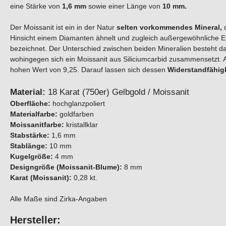
eine Stärke von
1,6 mm
sowie einer Länge von
10 mm.
Der Moissanit ist ein in der Natur
selten vorkommendes Mineral,
Hinsicht einem Diamanten ähnelt und zugleich außergewöhnliche Eig
bezeichnet. Der Unterschied zwischen beiden Mineralien besteht da
wohingegen sich ein Moissanit aus Siliciumcarbid zusammensetzt. A
hohen Wert von 9,25. Darauf lassen sich dessen
Widerstandfähig
Material:
18 Karat (750er) Gelbgold / Moissanit
Oberfläche:
hochglanzpoliert
Materialfarbe:
goldfarben
Moissanitfarbe:
kristallklar
Stabstärke:
1,6 mm
Stablänge:
10 mm
Kugelgröße:
4 mm
Designgröße (Moissanit-Blume):
8 mm
Karat (Moissanit):
0,28 kt.
Alle Maße sind Zirka-Angaben
Hersteller: