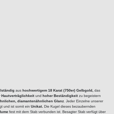
llständig
aus
hochwertigem
18 Karat (750er) Gelbgold
,
das
 Hautverträglichkeit
und
hoher Beständigkeit
zu begeistern
hnlichen, diamantenähnlichen Glanz
. Jeder Einzelne unserer
gt und ist somit ein
Unikat.
Die Kugel dieses bezaubernden
lume
fest mit dem Stab verbunden ist. Besagter Stab verfügt über