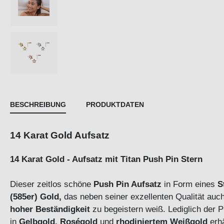
BESCHREIBUNG
PRODUKTDATEN
14 Karat Gold Aufsatz
14 Karat Gold - Aufsatz mit Titan Push Pin Stern
Dieser zeitlos schöne
Push Pin Aufsatz
in Form eines
S
(585er) Gold,
das neben seiner exzellenten Qualität auc
hoher Beständigkeit
zu begeistern weiß. Lediglich der 
in
Gelbgold, Roségold
und
rhodiniertem Weißgold
erhä